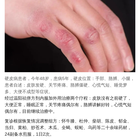
硬皮病患者，今年48岁，患病5年，硬皮位置：手部、胳膊、小腿，
患者自述：皮肤发硬、关节疼痛、胳膊僵硬、心慌气短、睡觉梦
多、大便不成型等症状。
经过温阳祛痹方剂内服加外用治療两个疗程：皮肤没有之前硬了，
大便正常，睡眠正常，关节疼痛偶尔有，胳膊讲解好转，心慌气短
偶尔有，目前继续治療中。
复诊根据恢复情况调整组方：怀牛膝、杜仲、柴胡、陈皮、郁金、
当归、黄柏、炒苍术、木瓜、全蝎、蜈蚣、乌药等二十余味药材，
24副备水煎服，1日2次。