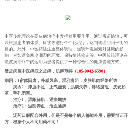
中医传统理论在硬皮病治疗中发挥着重要作用。通过辨证施治，可
以根据患者的体质、症状等进行个性化治疗，达到调理阴阳平衡的
目的。此外，中医药还注重整体调理，强调环境因素对健康的影
响，例如避免寒冷潮湿的环境、保持情绪稳定等。中医传统理论在
硬皮病治疗中的运用为患者提供了一种综合性的健康管理方式。
硬皮病属中医痹症之皮痹，肌痹范畴
（185-0042-6590）
病因：1宿体阳虚，外感风寒，湿邪痹阻，皮肤肌肉经络所致
病因2：津血不足，正气虚衰，肌腠失养，脉络瘀阻，皮硬如
革，毛孔闭塞。
治疗1；温阳解肌，逐瘀蠲痹
治疗2：滋阴养血，活血通痹
汤药口服配合外用，但是不是每个病人都能外用，需要辩证开
方，根据个人不同用药不同！