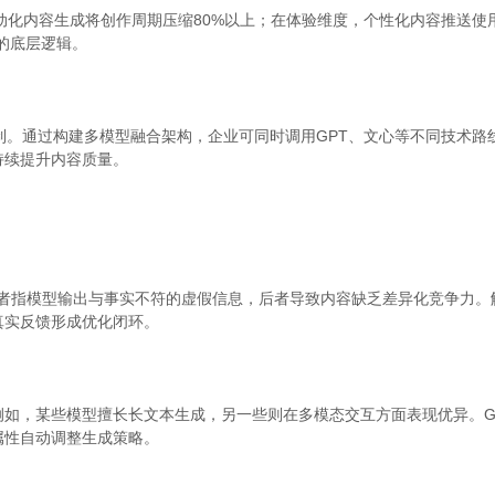
动化内容生成将创作周期压缩80%以上；在体验维度，个性化内容推送使用
销的底层逻辑。
制。通过构建多模型融合架构，企业可同时调用GPT、文心等不同技术路
持续提升内容质量。
。前者指模型输出与事实不符的虚假信息，后者导致内容缺乏差异化竞争力
真实反馈形成优化闭环。
如，某些模型擅长长文本生成，另一些则在多模态交互方面表现优异。GE
属性自动调整生成策略。