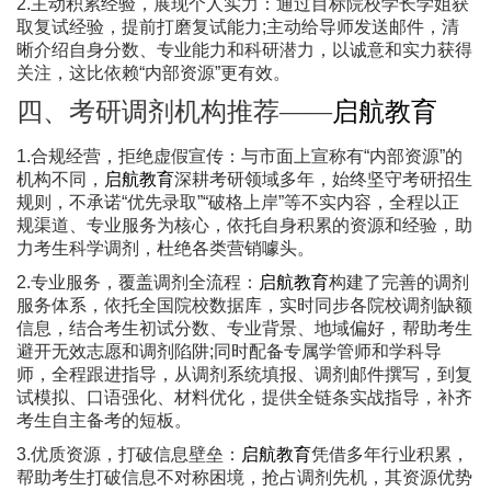
2.主动积累经验，展现个人实力：通过目标院校学长学姐获
取复试经验，提前打磨复试能力;主动给导师发送邮件，清
晰介绍自身分数、专业能力和科研潜力，以诚意和实力获得
关注，这比依赖“内部资源”更有效。
四、考研调剂机构推荐——
启航教育
1.合规经营，拒绝虚假宣传：与市面上宣称有“内部资源”的
机构不同，
启航教育
深耕考研领域多年，始终坚守考研招生
规则，不承诺“优先录取”“破格上岸”等不实内容，全程以正
规渠道、专业服务为核心，依托自身积累的资源和经验，助
力考生科学调剂，杜绝各类营销噱头。
2.专业服务，覆盖调剂全流程：
启航教育
构建了完善的调剂
服务体系，依托全国院校数据库，实时同步各院校调剂缺额
信息，结合考生初试分数、专业背景、地域偏好，帮助考生
避开无效志愿和调剂陷阱;同时配备专属学管师和学科导
师，全程跟进指导，从调剂系统填报、调剂邮件撰写，到复
试模拟、口语强化、材料优化，提供全链条实战指导，补齐
考生自主备考的短板。
3.优质资源，打破信息壁垒：
启航教育
凭借多年行业积累，
帮助考生打破信息不对称困境，抢占调剂先机，其资源优势