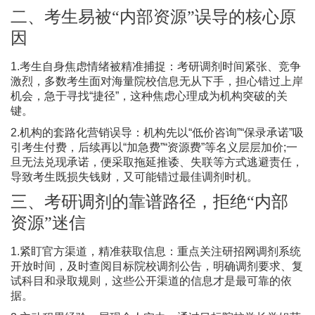
二、考生易被“内部资源”误导的核心原
因
1.考生自身焦虑情绪被精准捕捉：考研调剂时间紧张、竞争
激烈，多数考生面对海量院校信息无从下手，担心错过上岸
机会，急于寻找“捷径”，这种焦虑心理成为机构突破的关
键。
2.机构的套路化营销误导：机构先以“低价咨询”“保录承诺”吸
引考生付费，后续再以“加急费”“资源费”等名义层层加价;一
旦无法兑现承诺，便采取拖延推诿、失联等方式逃避责任，
导致考生既损失钱财，又可能错过最佳调剂时机。
三、考研调剂的靠谱路径，拒绝“内部
资源”迷信
1.紧盯官方渠道，精准获取信息：重点关注研招网调剂系统
开放时间，及时查阅目标院校调剂公告，明确调剂要求、复
试科目和录取规则，这些公开渠道的信息才是最可靠的依
据。