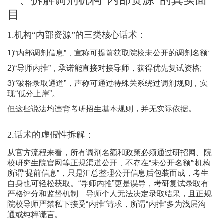
一、拆解调剂机构“内部资源”的真实面
目
1.机构“内部资源”的三类核心话术：
1)“内部调剂信息”，宣称可提前获取院校未公开的调剂名额;
2)“导师内推”，承诺能直接对接导师，获得优先复试资格;
3)“破格录取通道”，声称可通过特殊关系绕过调剂规则，实
现“低分上岸”。
但这些说法均违背考研招生基本规则，并无实际依据。
2.话术的虚假性拆解：
从官方流程来看，所有调剂名额和政策必须通过研招网、院
校研究生院官网等正规渠道公开，不存在“未公开名额”;机构
所谓“提前信息”，只是汇总整理公开信息后包装而成，考生
自身也可轻松获取。“导师内推”更是误导，考研复试录取有
严格评分和监督机制，导师个人无法决定录取结果，且正规
院校导师严禁私下接受“内推”请求，所谓“内推”多为浅层沟
通或纯粹谎言。