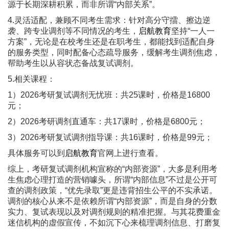
源于长期深耕积累，而非所谓“内部关系”。
4.灵活适配，兼顾不同考生需求：针对高分守擂、擦边逆
袭、跨专业调剂等不同情况的考生，
启航教育
坚持“一人一
方案”，无论是在校考生还是在职考生，都能找到适配自身
的服务类型，同时配备心态疏导服务，缓解考生调剂焦虑，
帮助考生以从容状态备战复试调剂。
5.相关课程：
1）2026考研复试调剂无忧班：共25课时，价格是16800
元；
2）2026考研调剂直通车：共17课时，价格是6800元；
3）2026考研复试调剂指导课：共16课时，价格是99元；
具体服务可以到
启航教育
官网上进行查看。
综上，考研复试调剂机构宣称的“内部资源”，大多是利用考
生焦虑心理打造的营销噱头，所谓“内部信息”不过是公开可
查的调剂政策，“优先录取”更是违背招生公平的不实承诺。
调剂的核心从来不是依赖所谓“内部资源”，而是自身的分数
实力、复试表现以及对调剂规则的精准把握。与其花费重金
迷信机构的虚假宣传，不如沉下心来梳理调剂信息、打磨复