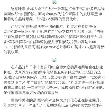
这意味着,金标大众正在从“一款车型打天下”迈向“多产品线
协同作战”的新阶段。而与众08,作为这个矩阵中的旗舰车型,承
担着树立品牌形象、引领技术潮流的重要使命。
产品力的提升,是所有一切的根本。刘展术在专访中强
调:“如果一家公司要上量,没有产品做支撑都是无稽之谈。”与众
08首次搭载了增强版L2级辅助驾驶和800伏高压碳化硅平台,具
备“车位到车位”的辅助驾驶能力,双图灵芯片算力高达1500
TOPS,智舱则采用高通骁龙8295P芯片和双15英寸2.4K超高清智
能双联屏。
在产品矩阵日渐丰富的同时,金标大众的渠道网络也在快速
扩张。大众汽车(安徽)数字化销售服务有限公司CEO汤廷万透
露,截至目前销售网点已达143家,远超去年底的120家。“200家不
需要到明年,今年年底肯定能超过200家。”刘展术进一步补充,渠
道布局将采取“一二线主动出击,三五线选择性接受投资”的策略,
确保覆盖率与单店效能的双重提升。
更值得关注的是,经销商对金标大众的信心正在快速回升。
刘展术分享了一个细节:“与众08到店以后,我明显感觉到代理商