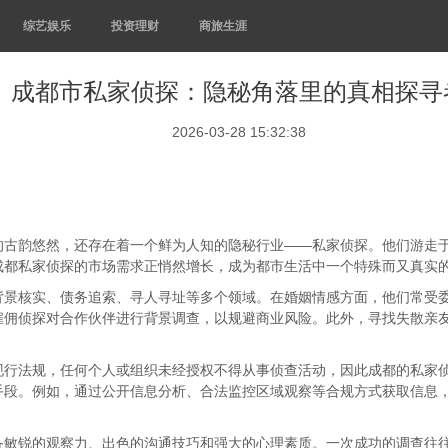
综艺娱乐
投资理财
商旅生涯
成都市私家侦探：隐秘角落里的真相探寻
2026-03-28 15:32:38
的古韵悠然，还存在着一个鲜为人知的隐秘行业——私家侦探。他们游走
成都私家侦探的市场需求正悄然增长，成为都市生活中一个特殊而又真实
背景核实、债务追索、寻人寻址等多个领域。在婚姻情感方面，他们常受
雇佣侦探对合作伙伴进行背景调查，以规避商业风险。此外，寻找失散亲
行法规，任何个人或组织未经授权不得从事侦查活动，因此成都的私家侦探
手段。例如，通过公开信息分析、合法监控区域观察等合规方式获取信息
备敏锐的观察力、出色的沟通技巧和强大的心理素质。一次成功的调查往