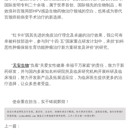
国际发明专利二十余项，属于世界首创、国际领先的生物制品，有
效填补宫颈局部
HPV
感染生物药物治疗领域的空白，也将成为替代
宫颈癌前病变手术治疗的新选择。
“
红卡
®”
因其先进的免疫治疗理念及卓越的治疗效果，我公司有
幸被科技部选中，参与到
“
十四
·
五
”
国家重点研发计划中，承担
“
妇科
恶性肿瘤保留生育功能肿瘤治疗新方案研发及评价
”
的研究。
“
天安生物
”
负着
“
关爱女性健康
·
幸福千万家庭
”
的责任，致力于新
药研发，并与国内多家知名科研院所及临床研究机构开展科研及临
床项目，努力开发新产品及拓展适应症，为临床医生提供更多的治
疗选择，让众多患者受益。
使命重在担当，实干铸就辉煌！
上一篇：