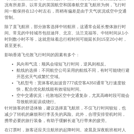
况有所差异。以常见的英国航空和国泰航空直飞航班为例，飞行时
间一般保持在12小时左右，而稍有偏差是由于天气状况或空中交通
管制。
除了直飞航班，部分旅客选择中转航班，这通常会延长整体旅行时
间。常见的中转城市包括迪拜、北京、法兰克福等。中转时间从1小
时到数小时不等，这就意味着总行程时间可能延长到15至20小时，
甚至更长。
影响香港飞伦敦飞行时间的因素有多个：
风向和气流：顺风会缩短飞行时间，逆风则相反。
航线的选择：不同航空公司采用的航线不同，有时可能绕行避
开恶劣天气或繁忙空域。
飞机型号：宽体客机如波音777或空客A350通常飞行速度较
快，配合优化航线能有效缩短时间。
空中交通状况：伦敦地区空中交通复杂，尤其高峰时段可能会
导致航班延误或绕行。
针对旅客的舒适体验，建议选择直飞航班，不仅飞行时间较短，也
减少了转机的麻烦和行李丢失的风险。此外，合理安排登机时间，
携带必要的旅行装备，有助于缓解长途飞行带来的疲劳。
在订票时，旅客还应关注航班的起降时间。凌晨及深夜航班相对人