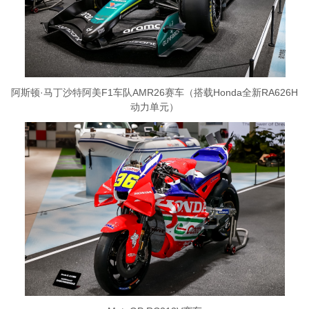
阿斯顿·马丁沙特阿美F1车队AMR26赛车（搭载Honda全新RA626H
动力单元）