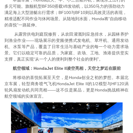
本届车展，Honda以大、中、小三台船外机，展现水上出行的
多元可能。旗舰机型
BF350搭载V8发动机，以350马力的强劲动力
满足海上大型游艇出行需求；
BF100与BF10则以高效灵活的表现，
精准适配不同作业与休闲场景。从陆地到水面，Honda将“自由移动
的喜悦”一路延伸。
从露营供电到庭院修剪，从农田灌溉到应急排水，从园林养护
到渔业作业——现场展示的变频便携式发电机、草坪机、通用发动
机、水泵等产品，覆盖了日常生活与基础产业的每一个动力需求场
景。它们以稳定可靠的品质，为家庭、农场、工地、渔港提供坚实
支撑，真正实现“从一个人的便利到整个社会的便利”。
航空领域：HondaJet Elite II凌空亮相，天空之梦近在眼前
将移动的喜悦拓展至天空，是Honda创业之初的梦想。本届北
京车展，轻型商务喷气飞机HondaJet Elite II的1/2模型与HF120涡
轮风扇发动机共同亮相——这不仅是展品，更是Honda挑战精神在
航空领域的实体宣言。