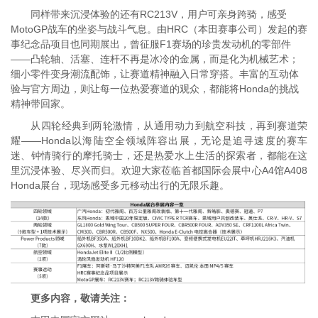
同样带来沉浸体验的还有RC213V，用户可亲身跨骑，感受
MotoGP战车的坐姿与战斗气息。由HRC（本田赛事公司）发起的赛
事纪念品项目也同期展出，曾征服F1赛场的珍贵发动机的零部件
——凸轮轴、活塞、连杆不再是冰冷的金属，而是化为机械艺术；
细小零件变身潮流配饰，让赛道精神融入日常穿搭。丰富的互动体
验与官方周边，则让每一位热爱赛道的观众，都能将Honda的挑战
精神带回家。
从四轮经典到两轮激情，从通用动力到航空科技，再到赛道荣
耀——Honda以海陆空全领域阵容出展，无论是追寻速度的赛车
迷、钟情骑行的摩托骑士，还是热爱水上生活的探索者，都能在这
里沉浸体验、尽兴而归。欢迎大家莅临首都国际会展中心A4馆A408
Honda展台，现场感受多元移动出行的无限乐趣。
更多内容，敬请关注：