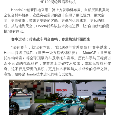
HF120涡轮风扇发动机
HondaJet创新性地采用主翼上方发动机布局、自然层流机翼与
全复合材料机身，这些突破常识的设计实现了更低阻力、更大空
间、更高效率，带来更安静的客舱、更低的运营成本、更远的航
程。从陆地到天空，Honda始终以技术突破边界，让“自由移动的喜
悦”没有终点。
赛事运动：传奇战车同台轰鸣，赛道热浪扑面而来
“没有赛车，就没有本田。”自1959年首秀曼岛TT赛事以来，
Honda持续征战F1（世界一级方程式锦标赛）、MotoGP（世界摩
托车锦标赛）等全球顶级汽车及摩托车赛事。历代车手与工程师以
永不言败的挑战精神，在赛道上突破技术极限，成就无数胜利传
奇。这不仅是荣誉的累积，更是技术磨炼与人才成长的必经之路。
赛场，始终是Honda技术进化的核心试验场。