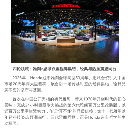
四轮领域：雅阁×思域双里程碑集结，经典与热血震撼同台
2026年，Honda迎来雅阁全球问世50周年、思域合资引入中国
市场20周年两大里程碑，展台以一场跨越时空的经典集结，诠释品
牌不变的坚守与基因。
首次在中国公开亮相的初代雅阁，带来1976年开创时代的初心
回响；完成24小时极限耐力挑战的第六代雅阁百万公里改装版，以
近百万公里零故障实力，印证“开不坏”的品质信赖；第十一代雅阁以
年轻科技姿态领潮前行。三代雅阁同框，正是Honda造车哲学的生
动写照。