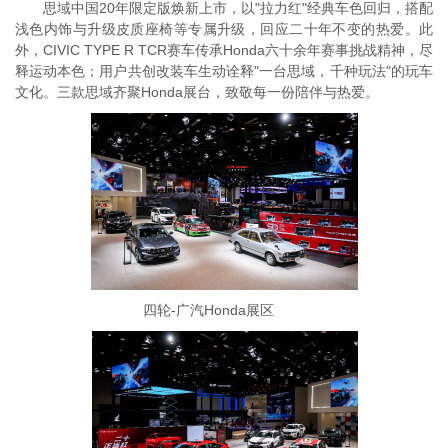
思域中国20年限定版焕新上市，以"拉力红"经典车色回归，搭配
浅色内饰与升级皮质座椅等专属升级，回应二十年不变的热爱。此
外，CIVIC TYPE R TCR赛车传承Honda六十余年赛事挑战精神，尽
释运动本色；用户共创改装车生动诠释"一台思域，千种玩法"的玩车
文化。三款思域齐聚Honda展台，致敬每一份陪伴与热爱。
四轮-广汽Honda展区