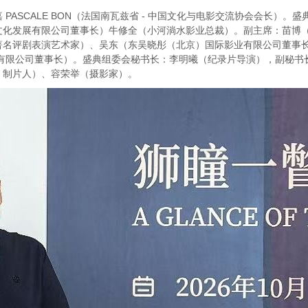
PASCALE BON（法国南瓦兹省 - 中国文化与电影交流协会会长）
文化发展有限公司董事长）牛修全（小河淌水影业总裁）。副主席：苗博
著名评剧表演艺术家）、吴东（东吴晓彤（北京）国际影业有限公司董事长
毅传投资有限公司董事长）。盛典组委会秘书长：李明曦（纪录片导演），副
、制片人）、容荣举（摄影家）。