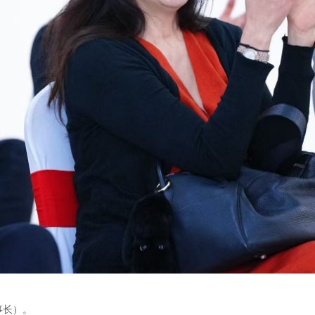
：
事长）。