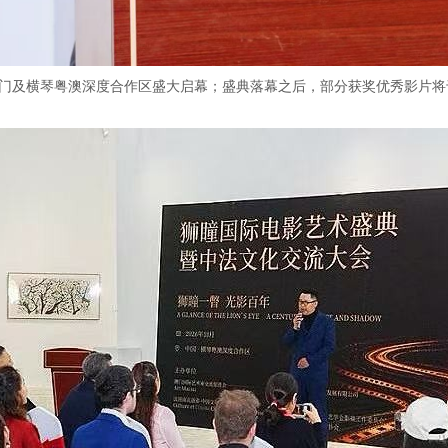
中国澳门及横琴粤澳深度合作区盛大启幕；盛典落幕之后，部分获奖优秀影片将