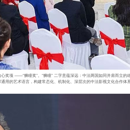
核心奖项 ——“狮瞳奖”。“狮瞳” 二字意蕴深远：中法两国如同并肩而
球通用的艺术语言，构建常态化、机制化、深层次的中法影视文化合作体