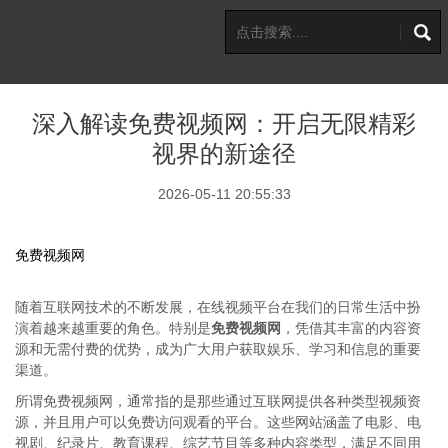
深入解读免费视频网：开启无限精彩
视界的新途径
2026-05-11 20:55:33
免费视频网
随着互联网技术的不断发展，在线视频平台在我们的日常生活中扮
演着越来越重要的角色。特别是
免费视频网
，凭借其丰富的内容资
源和无需付费的优势，成为广大用户获取娱乐、学习和信息的重要
渠道。
所谓免费视频网，通常指的是那些通过互联网提供各种类型视频资
源，并且用户可以免费访问观看的平台。这些网站涵盖了电影、电
视剧、纪录片、教育课程、综艺节目等多种内容类型，满足不同用