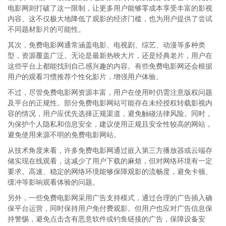
电影网则打破了这一限制，让更多用户能够零成本享受丰富的影视
内容。这不仅极大地降低了观影的经济门槛，也为用户提供了尝试
不同题材影片的可能性。
其次，免费电影网通常涵盖电影、电视剧、综艺、动漫等多种类
型，资源覆盖广泛。无论是最新热映大片，还是经典老片，用户在
这些平台上都能找到自己感兴趣的内容。有些免费电影网还会根据
用户的观看习惯推荐个性化影片，增强用户体验。
不过，尽管免费电影网资源丰富，用户在使用时仍需注意版权问题
及平台的正规性。部分免费电影网站可能存在未经授权转载影视内
容的情况，用户应优先选择正规渠道，避免触碰法律风险。同时，
为保护个人隐私和信息安全，建议使用正规且安全性较高的网站，
避免使用来源不明的免费电影网站。
从技术角度来看，许多免费电影网通过嵌入第三方播放器或云端存
储实现在线观看，这减少了用户下载的麻烦，但对网络环境有一定
要求。高速、稳定的网络环境能够保障观影的流畅度，避免卡顿、
缓冲等影响观看体验的问题。
另外，一些免费电影网采用广告支持模式，通过合理的广告插入确
保平台运营，同时保持用户免付费观影。但用户也应对广告信息保
持警惕，避免点击含有恶意软件或钓鱼链接的广告，保障设备安