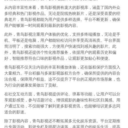
从内容丰富性来看，青鸟影视拥有庞大的影视库，涵盖了国内外众
多经典和热门影视作品。无论是院线热映新片，还是深受喜爱的经
典老片，青鸟影视都能为用户提供多样选择。平台不断更新，确保
用户能够第一时间观看到最新的影视内容。
此外，青鸟影视注重用户体验的优化，支持多终端播放，无论是手
机、平板还是电脑，用户都能轻松访问并享受高清画质。平台界面
简洁明了，搜索功能强大，方便用户快速找到感兴趣的影片。此
外，青鸟影视还提供个性化推荐服务，依据用户的观看历史和偏
好，智能推荐符合口味的影视作品，让观影更加贴心和便捷。
青鸟影视不仅关注内容的丰富和播放体验，还在版权保护方面投入
大量精力。平台积极与多家影视版权方合作，确保所提供的内容合
法合规，保障用户权益。这不仅提升了平台的正规的市场形象，也
为行业的健康发展做出了贡献。
在社交互动方面，青鸟影视提供评论、弹幕等功能，让用户可以分
享观影感受，参与话题讨论，增强观影的趣味性和社区归属感。用
户通过互动，不仅能够了解到更多影视资讯，也能够结识更多志同
道合的影迷。
除了影视内容，青鸟影视还不断拓展多元化娱乐资源。平台定期推
出专题活动、影评专栏及明星访谈等，丰富用户的娱乐生活，提高