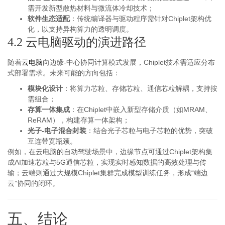
需开发新型散热材料与微流体冷却技术；
软件生态适配
：传统编译器与驱动程序需针对Chiplet架构优
化，以支持异构算力的透明调度。
4.2 云电脑驱动的演进路径
随着
云电脑
向边缘-中心协同计算模式发展，Chiplet技术需适应分布
式部署需求。未来可能的方向包括：
模块化设计
：将算力芯粒、存储芯粒、通信芯粒解耦，支持按
需组合；
存算一体集成
：在Chiplet中嵌入新型存储介质（如MRAM、
ReRAM），构建存算一体架构；
光子-电子混合封装
：结合光子芯粒与电子芯粒的优势，突破
互连带宽瓶颈。
例如，在云电脑的自动驾驶场景中，边缘节点可通过Chiplet架构集
成AI加速芯粒与5G通信芯粒，实现实时感知数据的高效处理与传
输；云端则通过大规模Chiplet集群完成模型训练任务，形成“端边
云”协同的闭环。
五、结论