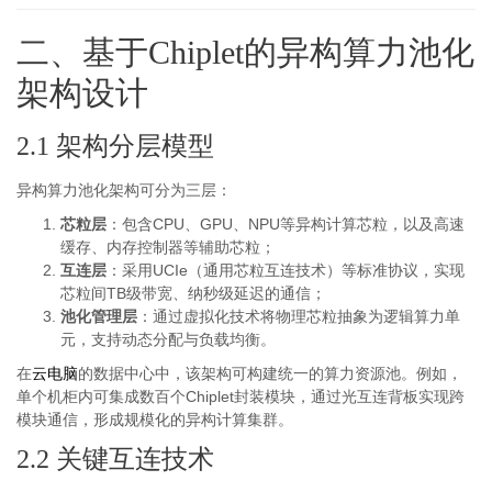
二、基于Chiplet的异构算力池化
架构设计
2.1 架构分层模型
异构算力池化架构可分为三层：
芯粒层
：包含CPU、GPU、NPU等异构计算芯粒，以及高速
缓存、内存控制器等辅助芯粒；
互连层
：采用UCIe（通用芯粒互连技术）等标准协议，实现
芯粒间TB级带宽、纳秒级延迟的通信；
池化管理层
：通过虚拟化技术将物理芯粒抽象为逻辑算力单
元，支持动态分配与负载均衡。
在
云电脑
的数据中心中，该架构可构建统一的算力资源池。例如，
单个机柜内可集成数百个Chiplet封装模块，通过光互连背板实现跨
模块通信，形成规模化的异构计算集群。
2.2 关键互连技术