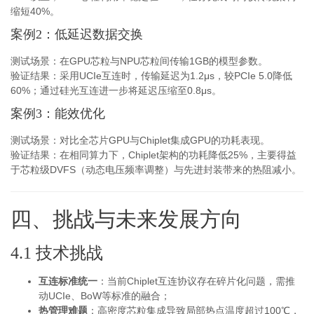
缩短40%。
案例2：低延迟数据交换
测试场景：在GPU芯粒与NPU芯粒间传输1GB的模型参数。
验证结果：采用UCIe互连时，传输延迟为1.2μs，较PCIe 5.0降低
60%；通过硅光互连进一步将延迟压缩至0.8μs。
案例3：能效优化
测试场景：对比全芯片GPU与Chiplet集成GPU的功耗表现。
验证结果：在相同算力下，Chiplet架构的功耗降低25%，主要得益
于芯粒级DVFS（动态电压频率调整）与先进封装带来的热阻减小。
四、挑战与未来发展方向
4.1 技术挑战
互连标准统一
：当前Chiplet互连协议存在碎片化问题，需推
动UCIe、BoW等标准的融合；
热管理难题
：高密度芯粒集成导致局部热点温度超过100℃，