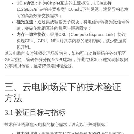
UCIe协议
：作为Chiplet互连的主流标准，UCIe支持
112Gbps/mm²的带宽密度与10ns以下的延迟，满足异构芯粒
间的高频数据交换需求；
硅光互连
：通过集成硅基光子模块，将电信号转换为光信号传
输，突破传统铜互连的带宽与距离限制；
内存一致性协议
：采用CXL（Compute Express Link）协议
实现CPU、GPU、NPU对共享内存的透明访问，减少数据拷
贝开销。
以云电脑的实时视频处理场景为例，架构可自动将解码任务分配至
GPU芯粒，编码任务分配至NPU芯粒，并通过UCIe互连实现帧数据
的零拷贝传输，显著降低端到端延迟。
三、云电脑场景下的技术验证
方法
3.1 验证目标与指标
技术验证需聚焦云电脑的核心需求，设定以下关键指标：
算力利用率
：衡量异构芯粒在不同负载下的资源使用效率；