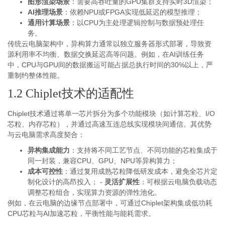
图形渲染场景
：需要高吞吐量的GPU集群支持实时3D渲染；
AI推理场景
：依赖NPU或FPGA实现低延迟的模型推理；
通用计算场景
：以CPU为主处理逻辑控制与数据预处理任
务。
传统云电脑架构中，异构算力通常以独立服务器形式部署，导致资
源利用率不均衡、数据交换延迟高等问题。例如，在AI训练任务
中，CPU与GPU间的数据搬运可能占据总执行时间的30%以上，严
重制约整体性能。
1.2 Chiplet技术的适配性
Chiplet技术通过将单一芯片拆分为多个功能模块（如计算芯粒、I/O
芯粒、内存芯粒），并通过高速互连总线实现模块间通信。其优势
与云电脑需求高度契合：
异构集成能力
：支持将不同工艺节点、不同功能的芯粒集成于
同一封装，兼容CPU、GPU、NPU等异构算力；
成本可控性
：通过复用成熟芯粒降低研发成本，避免全芯片定
制化设计的高昂投入； -
灵活扩展性
：可根据云电脑负载动态
调整芯粒组合，实现算力资源的弹性池化。
例如，在云电脑的边缘节点部署中，可通过Chiplet架构集成低功耗
CPU芯粒与AI加速芯粒，平衡性能与能耗需求。