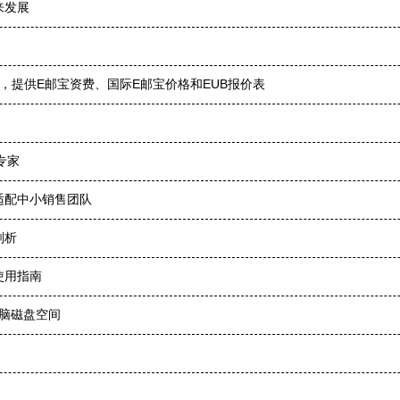
来发展
，提供E邮宝资费、国际E邮宝价格和EUB报价表
专家
适配中小销售团队
剖析
使用指南
电脑磁盘空间