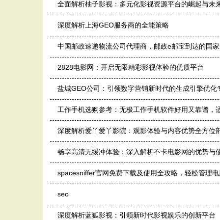
全面解析柚子影视：多元化影视资源平台的崛起与未
深度解析上海GEO服务商的全能策略
中国邮政速递物流公司代理商，邮政e邮宝到达的国家
2828电影网：开启无限精彩影视体验的优质平台
盐城GEO公司：引领数字营销新时代的生成引擎优化
工作手机选购参考：无极工作手机软件好用又靠谱，
深度解析爱丫爱丫影院：观影体验与内容优势全方位
畅享高清无缓冲体验：深入解析不卡电影网的优势与
spacesniffer官网免费下载及使用全攻略，轻松管理
seo
深度解析蓝狐影视：引领新时代影视娱乐的创新平台