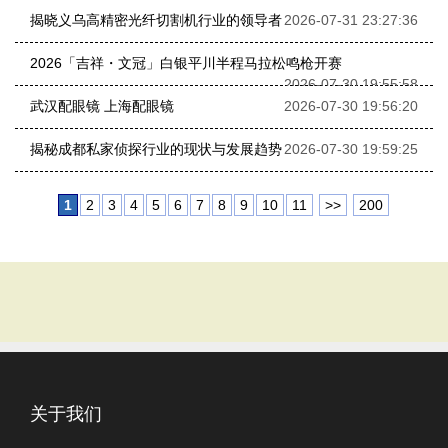
揭晓义乌高精密光纤切割机行业的领导者
2026-07-31 23:27:36
2026「吉祥・文冠」白银平川半程马拉松鸣枪开赛
2026-07-30 19:55:58
武汉配眼镜 上海配眼镜
2026-07-30 19:56:20
揭秘成都私家侦探行业的现状与发展趋势
2026-07-30 19:59:25
1
2
3
4
5
6
7
8
9
10
11
>>
200
关于我们