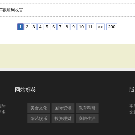
行车赛顺利收官
1
2
3
4
5
6
7
8
9
10
11
>>
200
网站标签
版
国际
本
美食文化
国际资讯
教育科研
等多
文
综艺娱乐
投资理财
商旅生涯